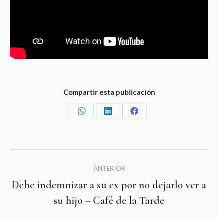
Compartir esta publicación
Share
Share
Share
on
on
on
WhatsApp
LinkedIn
Facebook
Navegación
ANTERIOR
entre
Debe indemnizar a su ex por no dejarlo ver a
Publicación
publicaciones
su hijo – Café de la Tarde
anterior: