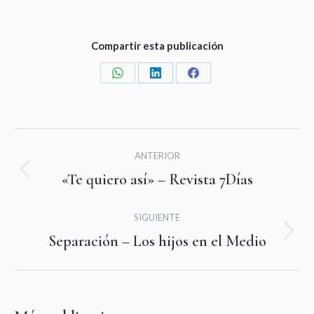
Compartir esta publicación
Share
Share
Share
on
on
on
WhatsApp
LinkedIn
Facebook
Navegación
ANTERIOR
entre
«Te quiero así» – Revista 7Días
Publicación
publicaciones
anterior:
SIGUIENTE
Separación – Los hijos en el Medio
Publicación
siguiente: